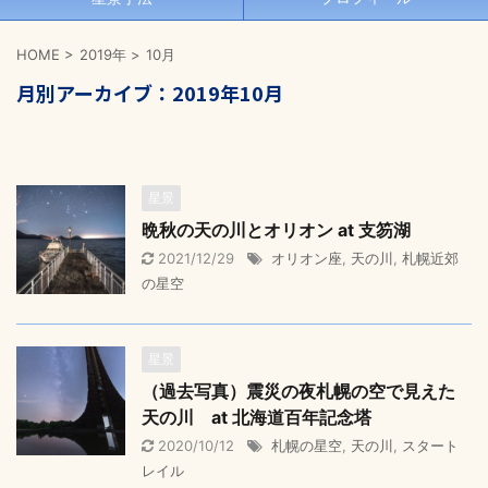
HOME
>
2019年
>
10月
月別アーカイブ：2019年10月
星景
晩秋の天の川とオリオン at 支笏湖
2021/12/29
オリオン座
,
天の川
,
札幌近郊
の星空
星景
（過去写真）震災の夜札幌の空で見えた
天の川 at 北海道百年記念塔
2020/10/12
札幌の星空
,
天の川
,
スタート
レイル