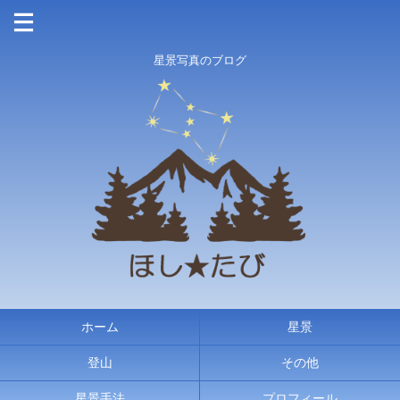
星景写真のブログ
ホーム
星景
登山
その他
星景手法
プロフィール