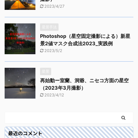
2023/4/27
星景手法
Photoshop（星空固定撮影による）新星
景2値マスク合成法2023_実践例
2023/5/2
星景
再始動ー室蘭、洞爺、ニセコ方面の星空
（2023年3月撮影）
2023/4/12
最近のコメント