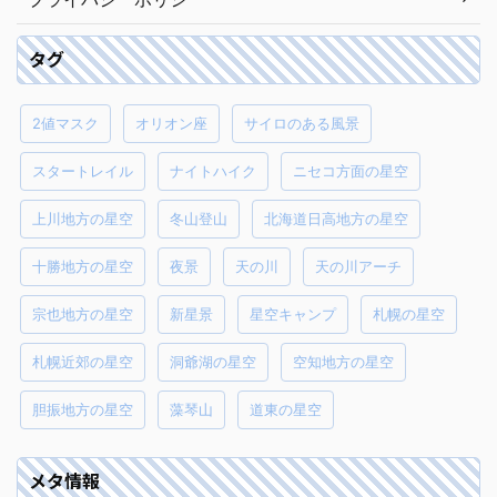
タグ
2値マスク
オリオン座
サイロのある風景
スタートレイル
ナイトハイク
ニセコ方面の星空
上川地方の星空
冬山登山
北海道日高地方の星空
十勝地方の星空
夜景
天の川
天の川アーチ
宗也地方の星空
新星景
星空キャンプ
札幌の星空
札幌近郊の星空
洞爺湖の星空
空知地方の星空
胆振地方の星空
藻琴山
道東の星空
メタ情報