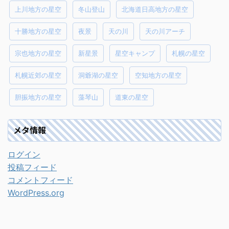
上川地方の星空
冬山登山
北海道日高地方の星空
十勝地方の星空
夜景
天の川
天の川アーチ
宗也地方の星空
新星景
星空キャンプ
札幌の星空
札幌近郊の星空
洞爺湖の星空
空知地方の星空
胆振地方の星空
藻琴山
道東の星空
メタ情報
ログイン
投稿フィード
コメントフィード
WordPress.org