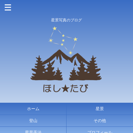
星景写真のブログ
ホーム
星景
登山
その他
星景手法
プロフィール