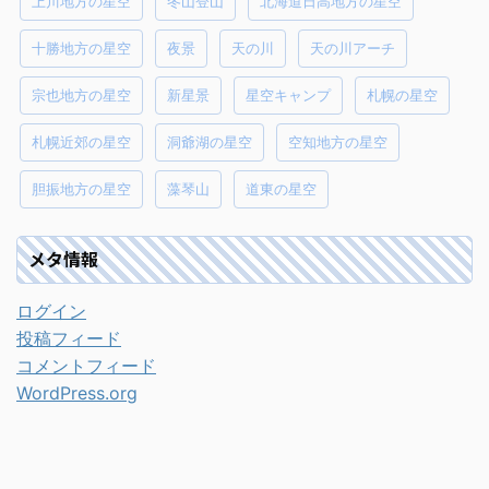
上川地方の星空
冬山登山
北海道日高地方の星空
十勝地方の星空
夜景
天の川
天の川アーチ
宗也地方の星空
新星景
星空キャンプ
札幌の星空
札幌近郊の星空
洞爺湖の星空
空知地方の星空
胆振地方の星空
藻琴山
道東の星空
メタ情報
ログイン
投稿フィード
コメントフィード
WordPress.org