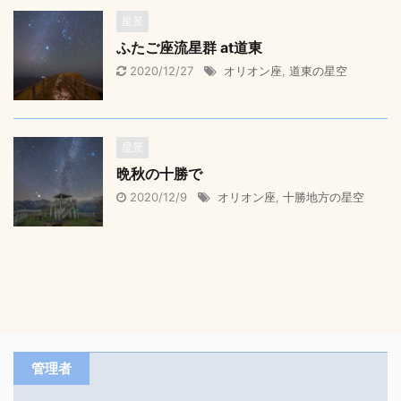
星景
ふたご座流星群 at道東
2020/12/27
オリオン座
,
道東の星空
星景
晩秋の十勝で
2020/12/9
オリオン座
,
十勝地方の星空
管理者