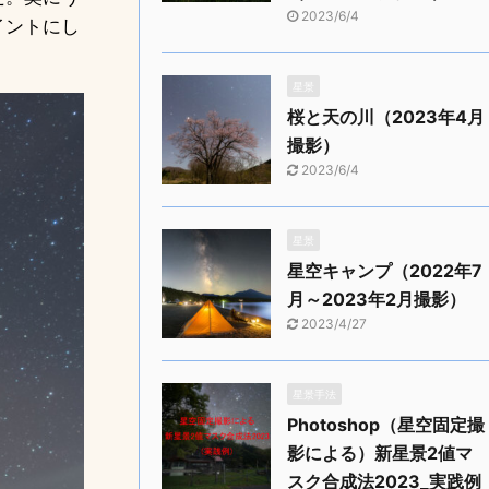
2023/6/4
イントにし
星景
桜と天の川（2023年4月
撮影）
2023/6/4
星景
星空キャンプ（2022年7
月～2023年2月撮影）
2023/4/27
星景手法
Photoshop（星空固定撮
影による）新星景2値マ
スク合成法2023_実践例