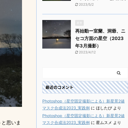
2023/5/2
星景
再始動ー室蘭、洞爺、ニ
セコ方面の星空（2023
年3月撮影）
2023/4/12
最近のコメント
Photoshop（星空固定撮影による）新星景2値
マスク合成法2023_実践例
に
ほしたび
より
Photoshop（星空固定撮影による）新星景2値
うと思いま
マスク合成法2023_実践例
に
星ムスメ
より