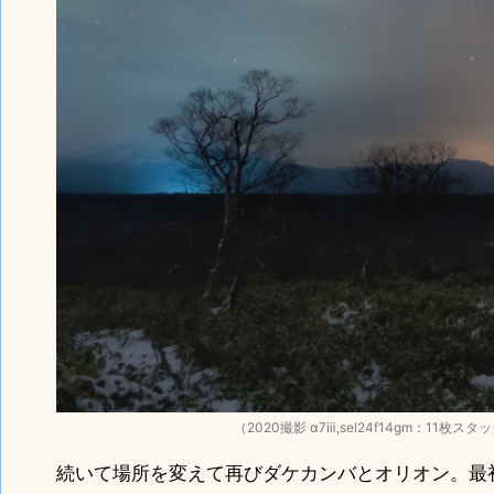
（2020撮影 α7ⅲ,sel24f14gm：11枚スタック
続いて場所を変えて再びダケカンバとオリオン。最