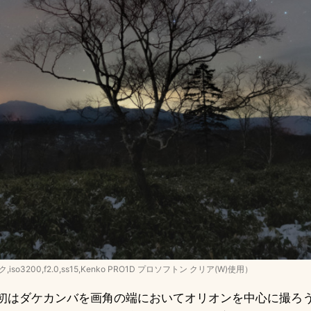
,iso3200,f2.0,ss15,Kenko PRO1D プロソフトン クリア(W)使用）
初はダケカンバを画角の端においてオリオンを中心に撮ろ