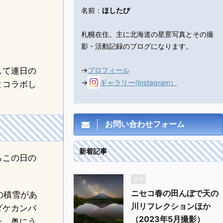
名前：
ほしたび
札幌在住。主に北海道の星景写真とその撮
影・活動記録のブログになります。
して連日の
→
プロフィール
→
ギャラリー(Instagram）
とコラボし
お問い合わせフォーム
新着記事
らこの日の
星景
ニセコ春の田んぼで天の
の積雪があ
川リフレクションほか
ダケカンバ
（2023年5月撮影）
た。奥にう