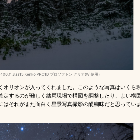
6400,f1.8,ss15,Kenko PRO1D プロソフトン クリア(W)使用）
くオリオンが入ってくれました。このような写真はいくら
確定するのが難しく結局現場で構図を調整したり、よい構
にはそれがまた面白く星景写真撮影の醍醐味だと思ってい