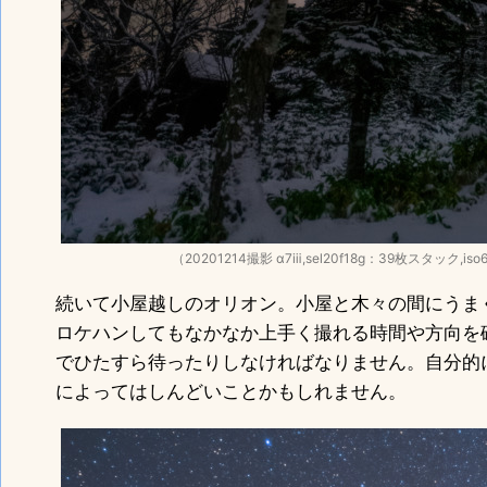
（20201214撮影 α7ⅲ,sel20f18g：39枚スタック,iso
続いて小屋越しのオリオン。小屋と木々の間にうま
ロケハンしてもなかなか上手く撮れる時間や方向を
でひたすら待ったりしなければなりません。自分的
によってはしんどいことかもしれません。