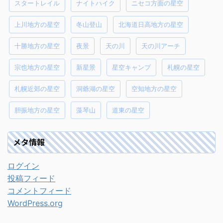
スタートレイル
ナイトハイク
ニセコ方面の星空
上川地方の星空
冬山登山
北海道日高地方の星空
十勝地方の星空
夜景
天の川
天の川アーチ
宗也地方の星空
新星景
星空キャンプ
札幌の星空
札幌近郊の星空
洞爺湖の星空
空知地方の星空
胆振地方の星空
藻琴山
道東の星空
メタ情報
ログイン
投稿フィード
コメントフィード
WordPress.org