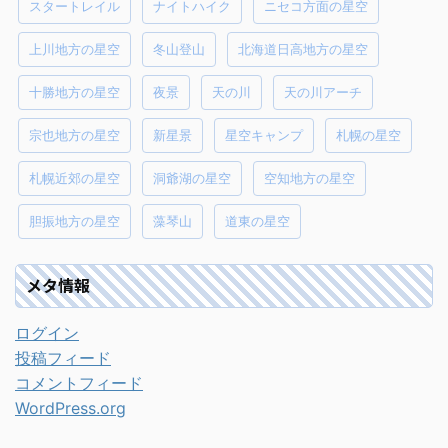
スタートレイル
ナイトハイク
ニセコ方面の星空
上川地方の星空
冬山登山
北海道日高地方の星空
十勝地方の星空
夜景
天の川
天の川アーチ
宗也地方の星空
新星景
星空キャンプ
札幌の星空
札幌近郊の星空
洞爺湖の星空
空知地方の星空
胆振地方の星空
藻琴山
道東の星空
メタ情報
ログイン
投稿フィード
コメントフィード
WordPress.org