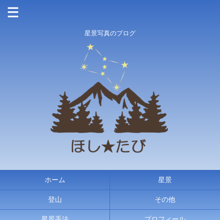
星景写真のブログ
ホーム
星景
登山
その他
星景手法
プロフィール