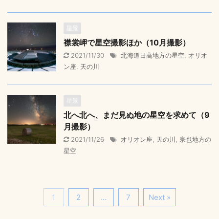
星景
襟裳岬で星空撮影ほか（10月撮影）
2021/11/30
北海道日高地方の星空
,
オリオ
ン座
,
天の川
星景
北へ北へ、まだ見ぬ地の星空を求めて（9
月撮影）
2021/11/26
オリオン座
,
天の川
,
宗也地方の
星空
1
2
…
7
Next »