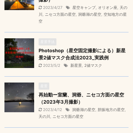
2023/4/27
星空キャンプ
,
オリオン座
,
天の
川
,
ニセコ方面の星空
,
洞爺湖の星空
,
空知地方の星
空
星景手法
Photoshop（星空固定撮影による）新星
景2値マスク合成法2023_実践例
2023/5/2
新星景
,
2値マスク
星景
再始動ー室蘭、洞爺、ニセコ方面の星空
（2023年3月撮影）
2023/4/12
洞爺湖の星空
,
胆振地方の星空
,
天の川
,
ニセコ方面の星空