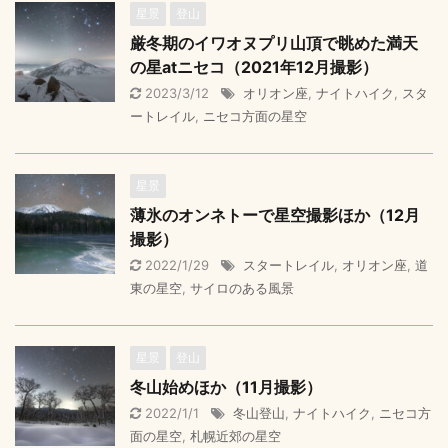
星景
登山
厳冬期のイワオヌプリ山頂で眺めた満天
の星atニセコ（2021年12月撮影）
2023/3/12
オリオン座
,
ナイトハイク
,
スタ
ートレイル
,
ニセコ方面の星空
星景
薄氷のオンネトーで星空撮影ほか（12月
撮影）
2022/1/29
スタートレイル
,
オリオン座
,
道
東の星空
,
サイロのある風景
星景
登山
冬山始めほか（11月撮影）
2022/1/1
冬山登山
,
ナイトハイク
,
ニセコ方
面の星空
,
札幌近郊の星空