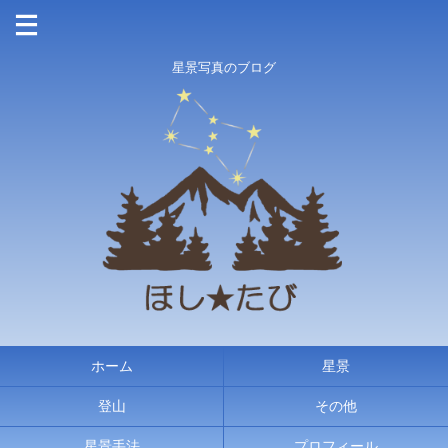
星景写真のブログ
ホーム
星景
登山
その他
星景手法
プロフィール