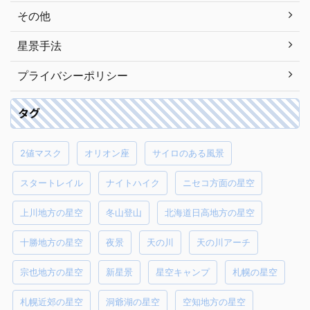
その他
星景手法
プライバシーポリシー
タグ
2値マスク
オリオン座
サイロのある風景
スタートレイル
ナイトハイク
ニセコ方面の星空
上川地方の星空
冬山登山
北海道日高地方の星空
十勝地方の星空
夜景
天の川
天の川アーチ
宗也地方の星空
新星景
星空キャンプ
札幌の星空
札幌近郊の星空
洞爺湖の星空
空知地方の星空