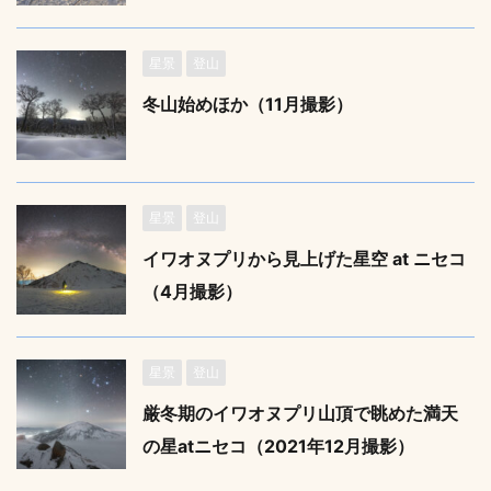
星景
登山
冬山始めほか（11月撮影）
星景
登山
イワオヌプリから見上げた星空 at ニセコ
（4月撮影）
星景
登山
厳冬期のイワオヌプリ山頂で眺めた満天
の星atニセコ（2021年12月撮影）