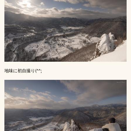
地味に初自撮り(^^;