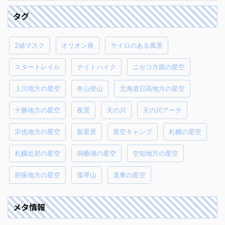
タグ
2値マスク
オリオン座
サイロのある風景
スタートレイル
ナイトハイク
ニセコ方面の星空
上川地方の星空
冬山登山
北海道日高地方の星空
十勝地方の星空
夜景
天の川
天の川アーチ
宗也地方の星空
新星景
星空キャンプ
札幌の星空
札幌近郊の星空
洞爺湖の星空
空知地方の星空
胆振地方の星空
藻琴山
道東の星空
メタ情報