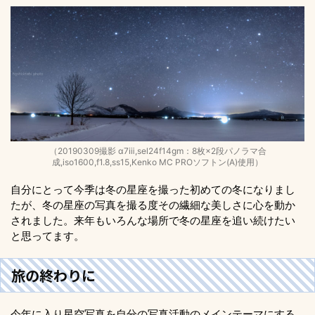
（20190309撮影 α7ⅲ,sel24f14gm：8枚×2段パノラマ合
成,iso1600,f1.8,ss15,Kenko MC PROソフトン(A)使用）
自分にとって今季は冬の星座を撮った初めての冬になりまし
たが、冬の星座の写真を撮る度その繊細な美しさに心を動か
されました。来年もいろんな場所で冬の星座を追い続けたい
と思ってます。
旅の終わりに
今年に入り星空写真を自分の写真活動のメインテーマにする