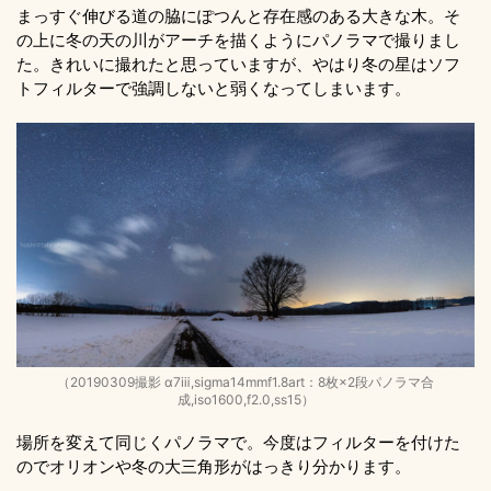
まっすぐ伸びる道の脇にぽつんと存在感のある大きな木。そ
の上に冬の天の川がアーチを描くようにパノラマで撮りまし
た。きれいに撮れたと思っていますが、やはり冬の星はソフ
トフィルターで強調しないと弱くなってしまいます。
（20190309撮影 α7ⅲ,sigma14mmf1.8art：8枚×2段パノラマ合
成,iso1600,f2.0,ss15）
場所を変えて同じくパノラマで。今度はフィルターを付けた
のでオリオンや冬の大三角形がはっきり分かります。