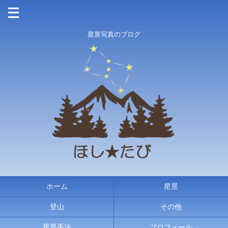
星景写真のブログ
ホーム
星景
登山
その他
星景手法
プロフィール