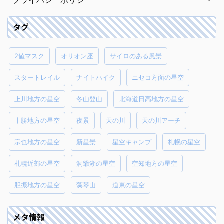
プライバシーポリシー
タグ
2値マスク
オリオン座
サイロのある風景
スタートレイル
ナイトハイク
ニセコ方面の星空
上川地方の星空
冬山登山
北海道日高地方の星空
十勝地方の星空
夜景
天の川
天の川アーチ
宗也地方の星空
新星景
星空キャンプ
札幌の星空
札幌近郊の星空
洞爺湖の星空
空知地方の星空
胆振地方の星空
藻琴山
道東の星空
メタ情報