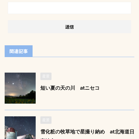
関連記事
星景
短い夏の天の川 atニセコ
星景
雪化粧の牧草地で星撮り納め at北海道日