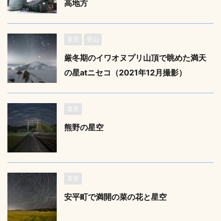
高地方
星景
登山
厳冬期のイワオヌプリ山頂で眺めた満天
の星atニセコ（2021年12月撮影）
星景
熊野の星空
星景
安平町で満開の菜の花と星空